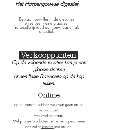
Het Haspengouwse digestief
Bewaar jouw fles in de diepvries
en serveer kleine glaasjes
Fraisecello ijskoud aan jouw gasten als
digestief.
Verkooppunten
Op de volgende locaties kan je een
glaasje drinken
of een flesje Fraisecello op de kop
tikken.
Online
op dit moment hebben we even geen online
verkooppunt.
We werken eraan.
Wil jij onze producten online verkopen, neem
dan zeker
contact
met ons op!