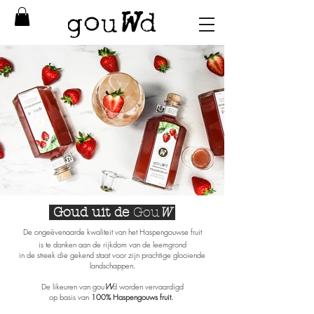
Goud uit de
Gou
W
De ongeëvenaarde kwaliteit van het Haspengouwse fruit
is te danken aan de rijkdom van de leemgrond
in de streek die gekend staat voor zijn prachtige glooiende
landschappen.
De likeuren van gou
W
d worden vervaardigd
op basis van
100% Haspengouws fruit.