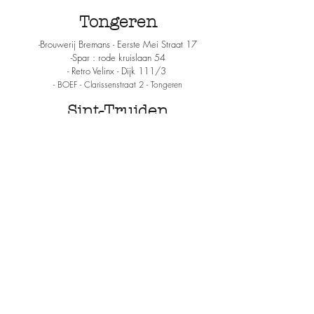
Tongeren
-Brouwerij Bremans - Eerste Mei Straat 17
-Spar : rode kruislaan 54
- Retro Velinx - Dijk 11
1/3
- BOEF - Clarissenstraat 2 - Tongeren
Sint-Truiden
- Juliecieux : Luikerstraat 25
- In de Rode Engel : Ridderstraat 1
4
Kortessem
Bij Morrei - Daaleindestraat 73 -
Hoeselt
- Restaurant Kampernoelie - Bergstraat 66